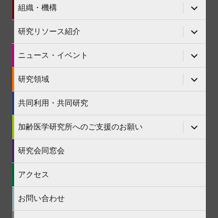
ニ
サ
組織・機構
ュ
ブ
ー
メ
を
ニ
サ
研究リソース紹介
展
ュ
ブ
開
ー
メ
を
ニ
サ
ニュース・イベント
展
ュ
ブ
開
ー
メ
を
ニ
サ
研究領域
展
ュ
ブ
開
ー
メ
を
ニ
共同利用・共同研究
展
ュ
開
ー
を
サ
加齢医学研究所へのご支援のお願い
展
ブ
開
メ
ニ
研究会同窓会
ュ
ー
を
アクセス
展
開
お問い合わせ