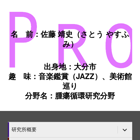
名 前：佐藤 靖史（さとう やすふ
み）
出身地：大分市
趣 味：音楽鑑賞（JAZZ）、美術館
巡り
分野名：腫瘍循環研究分野
サ
研究所概要
ブ
メ