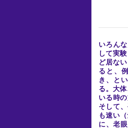
いろんな
して実験
ど居ない
ると、例
き、と
る。大体
いる時の
そして、
も速い（
に、老眼