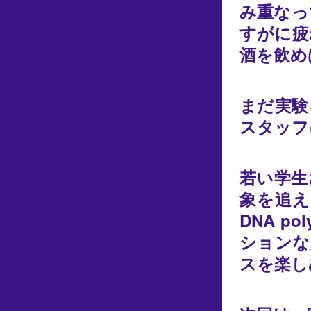
み重なっ
すがに疲
酒を飲め
まだ実験
スタッフ
若い学生
象を追え
DNA 
ションな
スを楽し