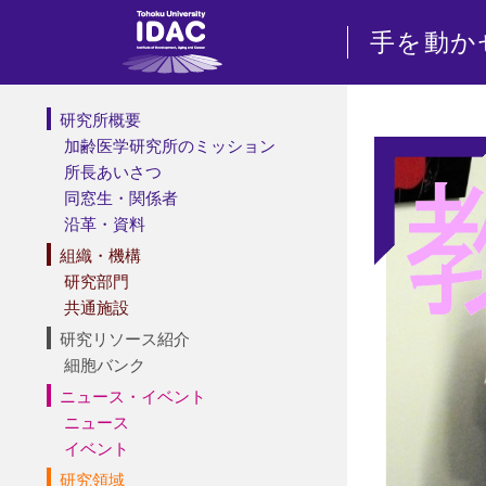
手を動か
研究所概要
加齢医学研究所のミッション
所長あいさつ
同窓生・関係者
沿革・資料
組織・機構
研究部門
共通施設
研究リソース紹介
細胞バンク
ニュース・イベント
ニュース
イベント
研究領域