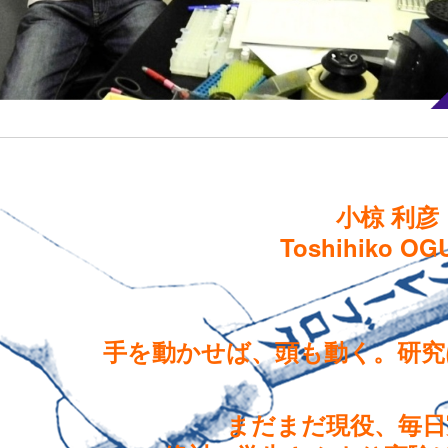
小椋 利彦
Toshihiko OG
手を動かせば、頭も動く。研究
まだまだ現役、毎日