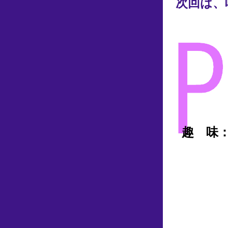
次回は、
趣 味