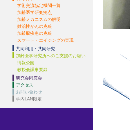
学術交流協定機関一覧
加齢医学研究拠点
加齢メカニズムの解明
難治性がんの克服
加齢脳疾患の克服
スマート・エイジングの実現
共同利用・共同研究
加齢医学研究所へのご支援のお願い
情報公開
教授会議事要録
研究会同窓会
アクセス
お問い合わせ
学内LAN限定