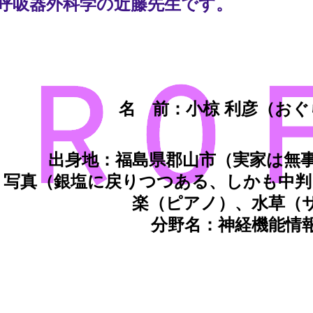
呼吸器外科学の近藤先生です。
名 前：小椋 利彦（おぐ
出身地：福島県郡山市（実家は無
：写真（銀塩に戻りつつある、しかも中判
楽（ピアノ）、水草（
分野名：神経機能情