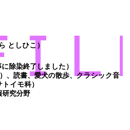
ら としひこ）
事に除染終了しました）
）、読書、愛犬の散歩、クラシック音
サトイモ科）
報研究分野