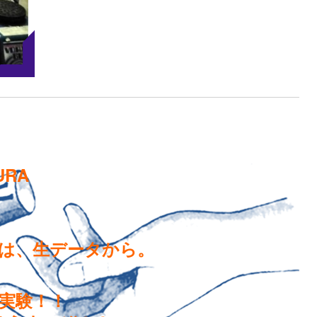
URA
は、生データから。
実験！！