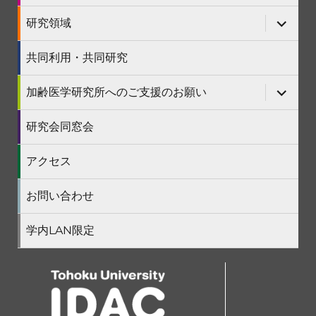
開
ー
メ
を
ニ
サ
研究領域
展
ュ
ブ
開
ー
メ
を
ニ
共同利用・共同研究
展
ュ
開
ー
を
サ
加齢医学研究所へのご支援のお願い
展
ブ
開
メ
ニ
研究会同窓会
ュ
ー
を
アクセス
展
開
お問い合わせ
学内LAN限定