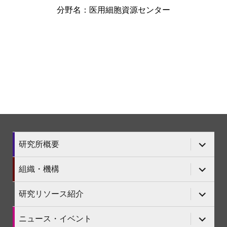
分野名：医用細胞資源センター
サ
研究所概要
ブ
メ
ニ
サ
組織・機構
ュ
ブ
ー
メ
を
ニ
サ
研究リソース紹介
展
ュ
ブ
開
ー
メ
を
ニ
サ
ニュース・イベント
展
ュ
ブ