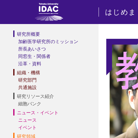
はじめま
研究所概要
加齢医学研究所のミッション
所長あいさつ
同窓生・関係者
沿革・資料
組織・機構
研究部門
共通施設
研究リソース紹介
細胞バンク
ニュース・イベント
ニュース
イベント
研究領域