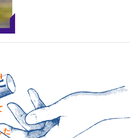
I
て
した