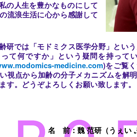
私の人生を豊かなものにして
の流浪生活に心から感謝して
齢研では「モドミクス医学分野」という
スって何ですか」という疑問を持って
/www.modomics-medicine.com
)をご覧
い視点から加齢の分子メカニズムを解明
ます。どうぞよろしくお願い致します。
名 前：魏 范研（うぇい