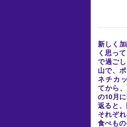
新しく加
く思って
で過ごし
山で、ポ
ネチカッ
てから、
の10月
返ると、
それぞれ
食べもの