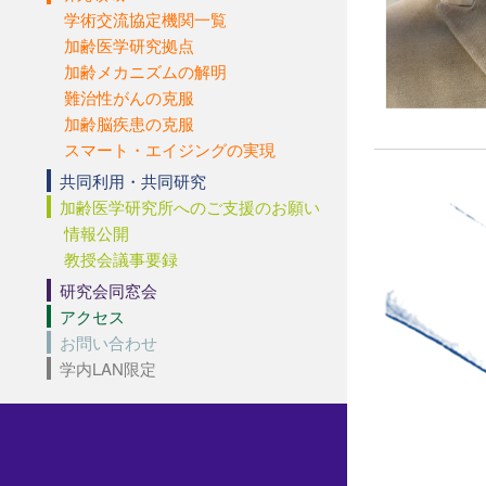
学術交流協定機関一覧
加齢医学研究拠点
加齢メカニズムの解明
難治性がんの克服
加齢脳疾患の克服
スマート・エイジングの実現
共同利用・共同研究
加齢医学研究所へのご支援のお願い
情報公開
教授会議事要録
研究会同窓会
アクセス
お問い合わせ
学内LAN限定