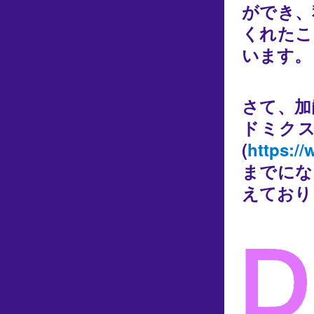
ができ、
くれたこ
います。
さて、加
ドミク
(
https:/
までにな
えており