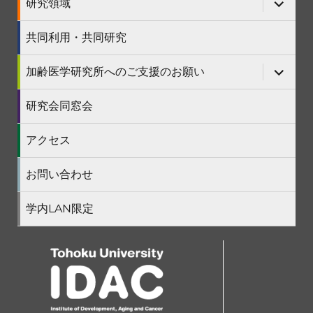
研究領域
展
ュ
ブ
開
ー
メ
を
ニ
共同利用・共同研究
展
ュ
開
ー
を
サ
加齢医学研究所へのご支援のお願い
展
ブ
開
メ
ニ
研究会同窓会
ュ
ー
を
アクセス
展
開
お問い合わせ
学内LAN限定