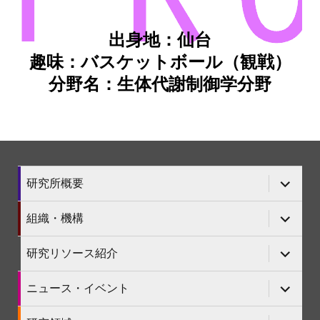
出身地：仙台
趣味：バスケットボール（観戦）
分野名：生体代謝制御学分野
サ
研究所概要
ブ
メ
ニ
サ
組織・機構
ュ
ブ
ー
メ
を
ニ
サ
研究リソース紹介
展
ュ
ブ
開
ー
メ
を
ニ
サ
ニュース・イベント
展
ュ
ブ
開
ー
メ
を
ニ
サ