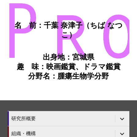
名 前：千葉 奈津子（ちば なつ
こ）
出身地：宮城県
趣 味：映画鑑賞、ドラマ鑑賞
分野名：腫瘍生物学分野
サ
研究所概要
ブ
メ
ニ
サ
組織・機構
ュ
ブ