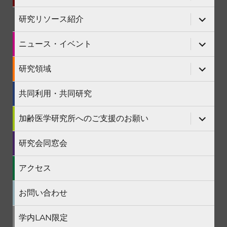
ー
メ
を
ニ
サ
研究リソース紹介
展
ュ
ブ
開
ー
メ
を
ニ
サ
ニュース・イベント
展
ュ
ブ
開
ー
メ
を
ニ
サ
研究領域
展
ュ
ブ
開
ー
メ
を
ニ
共同利用・共同研究
展
ュ
開
ー
を
サ
加齢医学研究所へのご支援のお願い
展
ブ
開
メ
ニ
研究会同窓会
ュ
ー
を
アクセス
展
開
お問い合わせ
学内LAN限定