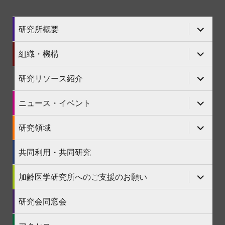
サ
研究所概要
ブ
メ
ニ
サ
組織・機構
ュ
ブ
ー
メ
を
ニ
サ
研究リソース紹介
展
ュ
ブ
開
ー
メ
を
ニ
サ
ニュース・イベント
展
ュ
ブ
開
ー
メ
を
ニ
サ
研究領域
展
ュ
ブ
開
ー
メ
を
ニ
共同利用・共同研究
展
ュ
開
ー
を
サ
加齢医学研究所へのご支援のお願い
展
ブ
開
メ
ニ
研究会同窓会
ュ
ー
を