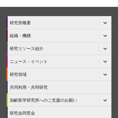
サ
研究所概要
ブ
メ
ニ
サ
組織・機構
ュ
ブ
ー
メ
を
ニ
サ
研究リソース紹介
展
ュ
ブ
開
ー
メ
を
ニ
サ
ニュース・イベント
展
ュ
ブ
開
ー
メ
を
ニ
サ
研究領域
展
ュ
ブ
開
ー
メ
を
ニ
共同利用・共同研究
展
ュ
開
ー
を
サ
加齢医学研究所へのご支援のお願い
展
ブ
開
メ
ニ
研究会同窓会
ュ