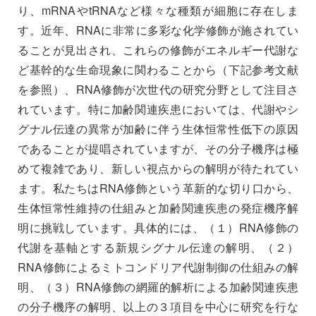
り、mRNAやtRNAなど様々な種類が細胞に存在しま
す。近年、RNAに非常に多彩な化学修飾が施されてい
ることが見出され、これらの修飾がエネルギー代謝な
ど基幹的な生命現象に関わることから（下記参考文献
を参照）、RNA修飾が次世代の研究分野として注目さ
れています。特に加齢関連疾患においては、代謝やシ
グナル伝達の異常が加齢に伴う生体恒常性低下の原因
であることが提唱されていますが、その分子機序は極
めて複雑であり、新しい視点からの解明が待たれてい
ます。私たちはRNA修飾という革新的な切り口から、
生体恒常性維持の仕組みと加齢関連疾患の発症機序解
明に挑戦しています。具体的には、（１）RNA修飾の
代謝を基軸とする新規シグナル伝達の解明、（２）
RNA修飾によるミトコンドリア代謝制御の仕組みの解
明、（３）RNA修飾の網羅的解析による加齢関連疾患
の分子機序の解明、以上の３項目を中心に研究を行な