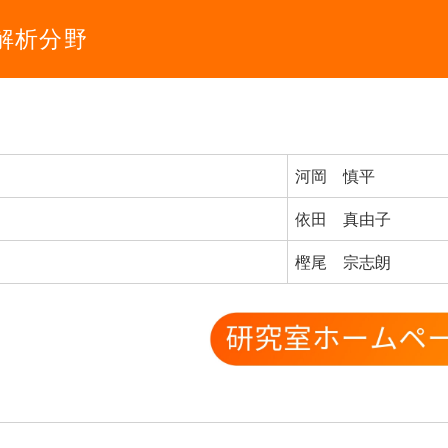
解析分野
河岡 慎平
依田 真由子
樫尾 宗志朗