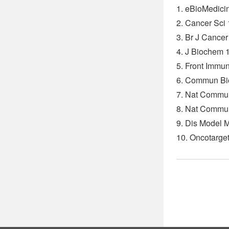
1. eBioMedici
2. Cancer Sci
3. Br J Cance
4. J Biochem 
5. Front Immu
6. Commun Bio
7. Nat Commun
8. Nat Commun
9. Dis Model 
10. Oncotarge