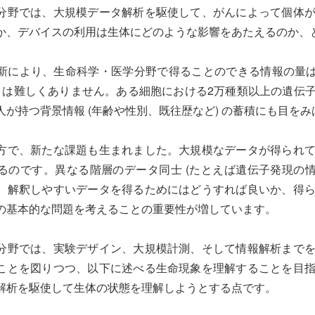
分野では、大規模データ解析を駆使して、がんによって個体
か、デバイスの利用は生体にどのような影響をあたえるのか、
新により、生命科学・医学分野で得ることのできる情報の量は飛
ことは難しくありません。ある細胞における2万種類以上の遺伝
人が持つ背景情報 (年齢や性別、既往歴など) の蓄積にも目を
方で、新たな課題も生まれました。大規模なデータが得られ
るのです。異なる階層のデータ同士 (たとえば遺伝子発現の情
。解釈しやすいデータを得るためにはどうすれば良いか、得
の基本的な問題を考えることの重要性が増しています。
分野では、実験デザイン、大規模計測、そして情報解析まで
ことを図りつつ、以下に述べる生命現象を理解することを目
解析を駆使して生体の状態を理解しようとする点です。