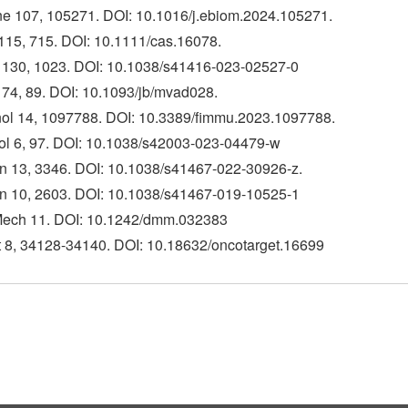
ne 107, 105271. DOI: 10.1016/j.ebiom.2024.105271.
 115, 715. DOI: 10.1111/cas.16078.
r 130, 1023. DOI: 10.1038/s41416-023-02527-0
174, 89. DOI: 10.1093/jb/mvad028.
nol 14, 1097788. DOI: 10.3389/fimmu.2023.1097788.
l 6, 97. DOI: 10.1038/s42003-023-04479-w
 13, 3346. DOI: 10.1038/s41467-022-30926-z.
 10, 2603. DOI: 10.1038/s41467-019-10525-1
Mech 11. DOI: 10.1242/dmm.032383
t 8, 34128-34140. DOI: 10.18632/oncotarget.16699