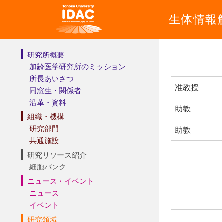
生体情報
研究所概要
加齢医学研究所のミッション
所長あいさつ
准教授
同窓生・関係者
沿革・資料
助教
組織・機構
研究部門
助教
共通施設
研究リソース紹介
細胞バンク
ニュース・イベント
ニュース
イベント
研究領域