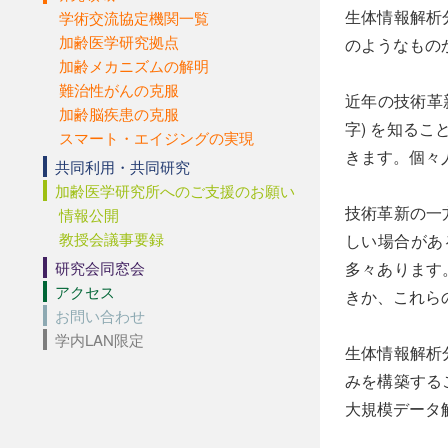
生体情報解析
学術交流協定機関一覧
加齢医学研究拠点
のようなもの
加齢メカニズムの解明
難治性がんの克服
近年の技術革
加齢脳疾患の克服
字) を知る
スマート・エイジングの実現
きます。個々
共同利用・共同研究
加齢医学研究所へのご支援のお願い
技術革新の一
情報公開
教授会議事要録
しい場合があ
研究会同窓会
多々あります
アクセス
きか、これら
お問い合わせ
学内LAN限定
生体情報解析
みを構築する
大規模データ