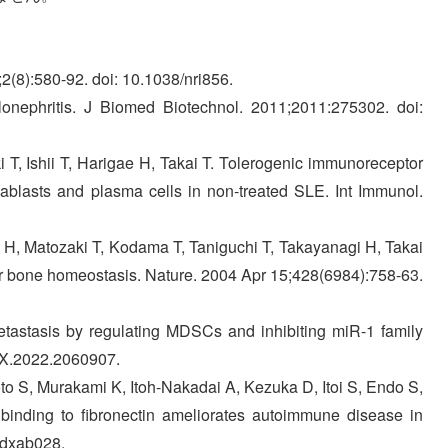
2(8):580-92. doi: 10.1038/nri856.
nephritis. J Biomed Biotechnol. 2011;2011:275302. doi:
 T, Ishii T, Harigae H, Takai T. Tolerogenic immunoreceptor
ablasts and plasma cells in non-treated SLE. Int Immunol.
i H, Matozaki T, Kodama T, Taniguchi T, Takayanagi H, Takai
or bone homeostasis. Nature. 2004 Apr 15;428(6984):758-63.
astasis by regulating MDSCs and inhibiting miR-1 family
2X.2022.2060907.
o S, Murakami K, Itoh-Nakadai A, Kezuka D, Itoi S, Endo S,
binding to fibronectin ameliorates autoimmune disease in
/dxab028.