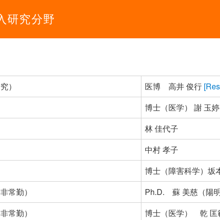
入研究分野
研究）
医博 高井 俊行
[Res
博士（医学） 謝 玉婷
林 佳代子
中村 孝子
博士（障害科学）坂
（非常勤）
Ph.D. 蘇 美慈（
（非常勤）
博士（医学） 乾 