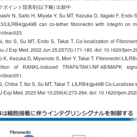
ックポイント阻害剤(以下略) 出願中
ahashi N, Saito H, Miyata Y, Su MT, Kezuka D, Itagaki F, Endo
T3/LILRB4/gp49B can co-tether fibronectin with integrin on 
m/dxac023.
N, Itoi S, Su MT, Endo S, Takai T. Co-localization of Fibrone
ku J Exp Med. 2022 Jun 25;257(3):171-180. doi: 10.1620/tjem.2
 K, Kezuka D, Miyamoto S, Mori Y, Takai T. Fibronectin-LILRB4
ibition of RANKL-induced TRAF6/TAK1/NF-kB/MAPK signa
m/dxac051.
, Chiba T, Itoi S, Su MT, Takai T. LILRB4/gp49B Co-Localizes w
 J Exp Med. 2023 Mar 10;259(4):273-284. doi: 10.1620/tjem.202