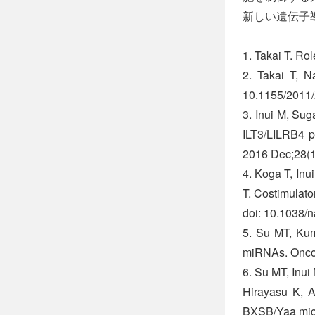
新しい遺伝子
1. Takai T. Ro
2. Takai T, N
10.1155/2011
3. Inui M, Sug
ILT3/LILRB4 p
2016 Dec;28(1
4. Koga T, Inu
T. Costimulat
doi: 10.1038/
5. Su MT, Kum
miRNAs. Oncoi
6. Su MT, Inu
Hirayasu K, A
BXSB/Yaa mice