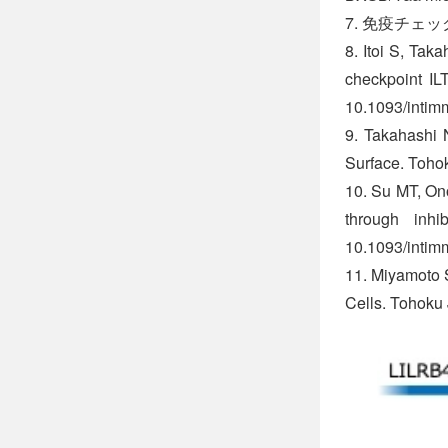
7. 免疫チェ
8. Itoi S, Tak
checkpoint IL
10.1093/intim
9. Takahashi 
Surface. Toho
10. Su MT, Ono
through inh
10.1093/intim
11. Miyamoto S
Cells. Tohoku