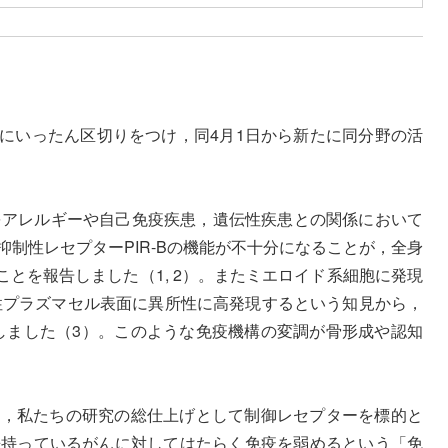
史にいったん区切りをつけ，同4月1日から新たに同分野の活
をアレルギーや自己免疫疾患，遺伝性疾患との関係において
制性レセプターPIR-Bの機能が不十分になることが，全身
とを報告しました（1, 2）。またミエロイド系細胞に発現
原性プラズマセル表面に異所性に高発現するという知見から，
告しました（3）。このような免疫機構の変調が骨形成や認知
け，私たちの研究の総仕上げとして制御レセプターを標的と
来持っているがんに対してはたらく免疫を弱めるという「免