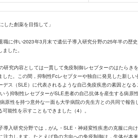
的にした創薬を目指して」
職に伴い2023年3月末で遺伝子導入研究分野の25年半の歴
しました。
の研究内容としては一貫して免疫制御レセプターのはたらき
ました。この間，抑制性Fcレセプターや独自に発見した新しい抑
ーデス（SLE）に代表されるような自己免疫疾患の素因となるこ
B4という抑制性レセプターがSLE患者の自己抗体を産生する病
発現が病原性を持つ意外な一面も大学病院の先生方との共同で報
る可能性を示すこともできました（4）。
導入研究分野では，がん・SLE・神経変性疾患の克服に向
に注力します。たとえば負の方向への免疫制御は，生体が本