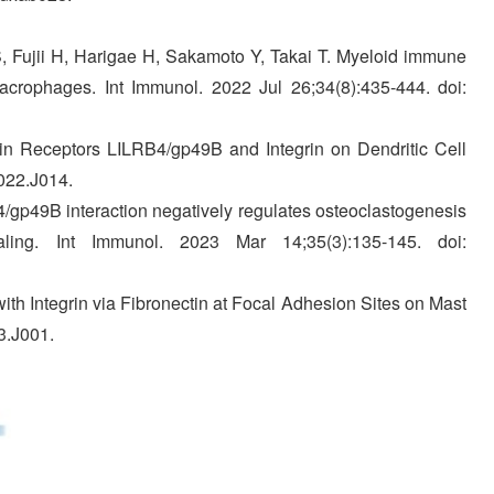
 S, Fujii H, Harigae H, Sakamoto Y, Takai T. Myeloid immune
macrophages. Int Immunol. 2022 Jul 26;34(8):435-444. doi:
ctin Receptors LILRB4/gp49B and Integrin on Dendritic Cell
022.J014.
/gp49B interaction negatively regulates osteoclastogenesis
ling. Int Immunol. 2023 Mar 14;35(3):135-145. doi:
ith Integrin via Fibronectin at Focal Adhesion Sites on Mast
3.J001.