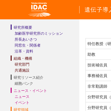
遺伝子導
研究所概要
加齢医学研究所のミッション
所長あいさつ
特任教授（
同窓生・関係者
沿革・資料
助教
組織・機構
研究部門
技術補佐員
共通施設
事務補佐員
研究リソース紹介
細胞バンク
非常勤講師
ニュース・イベント
ニュース
分野研究員
イベント
分野研究員
研究領域