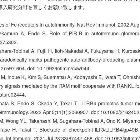
導入研究分野を宜しくお願い致します。
les of Fc receptors in autoimmunity. Nat Rev Immunol. 2002 Aug;
akamura A, Endo S. Role of PIR-B in autoimmune glomerulo
/275302.
ahara-Tobinai A, Fujii H, Itoh-Nakadai A, Fukuyama H, Kurosaki
aradoxically marks pathogenic auto-antibody-producing plasm
2):597-604. doi: 10.1093/intimm/dxw044.
i M, Inoue K, Kim S, Suematsu A, Kobayashi E, Iwata T, Ohnish
ory signals mediated by the ITAM motif cooperate with RANKL f
nature02444.
ata S, Endo S, Okada Y, Takai T. LILRB4 promotes tumor met
mmunology. 2022 Apr 5;11(1):2060907. doi: 10.1080/216240
i M, Wong YL, Takahashi M, Sugahara-Tobinai A, Ono K, Miyamot
rase H, Takai T. Blockade of checkpoint ILT3/LILRB4/gp49B 
. Int Immunol. 2021 Jul 23;33(8):447-458. doi: 10.1093/intimm