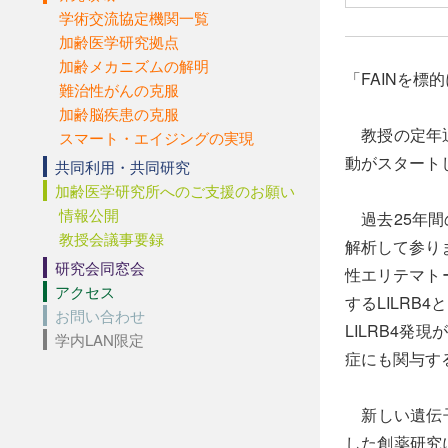
学術交流協定機関一覧
加齢医学研究拠点
加齢メカニズムの解明
「FAINを標
難治性がんの克服
加齢脳疾患の克服
教授の定年退
スマート・エイジングの実現
動がスタート
共同利用・共同研究
加齢医学研究所へのご支援のお願い
情報公開
過去25年間
教授会議事要録
解析して参り
研究会同窓会
性エリテマト
アクセス
するLILR
お問い合わせ
LILRB4
学内LAN限定
症にも関与す
新しい遺伝子
した創薬研究