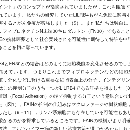
イント」のコンセプトが指摘されていましたが，これを阻害
れています。私たちの研究していたLILRB4もがん免疫に関
害するとがん免疫が増強しました（5）。また私たちは独自に，2
フィブロネクチンN末端30キロダルトン（FN30）であることを
LEの抗体医薬として社会実装される可能性に期待して特許を申請
ることを切に願っています。
RB4とFN30との結合はどのように細胞機能を変化させるので
考えています。つまりこれまでフィブロネクチンなどの細胞
殖，分化などに繋げる重要な細胞表面上の分子，インテグリ
はこの抑制分子のうち一つがLILRB4である証拠を得ました
Focal Adhesion）の場で抑制する分子という意味合いでFocal Ad
た（図1）。FAINの抑制の仕組みはマクロファージや樹状細
したし（9－11），リンパ系細胞にも存在している可能性もあ
繋がるのかを探求しているところです。FAINの機構がより明
方法，アルツハイマー病の新しい治療方策が見つかるかもしれ