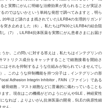
すると実際にがんに明確な治療効果が見られることが実証さ
与するのではないかという単純な発想で調べてみますと，明ら
0年ほど謎のまま残されていたLILRB4の生理的リガンド
突き止めました（6）。私たちはFN30とLILRB4の結合阻
し（7），LILRB4抗体医薬を実際にがん患者さまにお届け
しょうか。この問いに対する答えは，私たちはインテグリンの
外マトリクス成分をキャッチすることで細胞接着を開始さ
ンにはそれを抑制するような仕組みが知られていませんでし
（8）。このような抑制機能を持つ分子は，インテグリンの形
hesion Integrin Inhibitor，FAIN（ファイン）である
胞，破骨細胞，マスト細胞などに普遍的に備わっていることも
ります。現在はこの機構がどのようにがんやSLE，神経変性
確になれば，よりよいがん抗体医薬の開発，SLEの病原性細
ません。