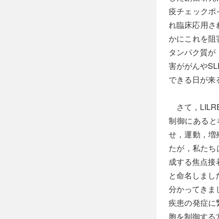
疫チェックポ
れ臨床応用さ
かにこれを阻
タンパク質が，
害ががんやS
できる日が来
さて，LIL
制御にあると
せ，運動，増
たが，私たち
成する焦点接着斑（
と命名しまし
分かってきま
疾患の発症に
胞を制御する