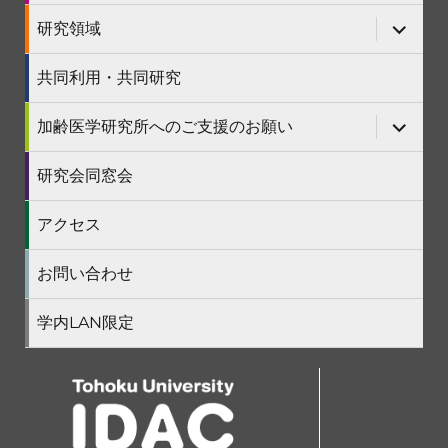
開
ー
メ
を
ニ
サ
研究領域
展
ュ
ブ
開
ー
メ
を
ニ
共同利用・共同研究
展
ュ
開
ー
を
サ
加齢医学研究所へのご支援のお願い
展
ブ
開
メ
ニ
研究会同窓会
ュ
ー
を
アクセス
展
開
お問い合わせ
学内LAN限定