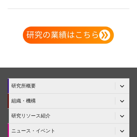
サ
研究所概要
ブ
メ
ニ
サ
組織・機構
ュ
ブ
ー
メ
を
ニ
サ
研究リソース紹介
展
ュ
ブ
開
ー
メ
を
ニ
サ
ニュース・イベント
展
ュ
ブ