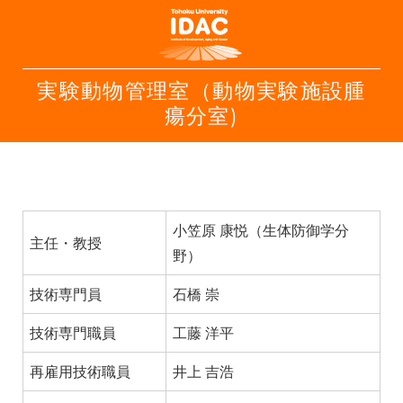
実験動物管理室（動物実験施設腫
瘍分室)
小笠原 康悦（生体防御学分
主任・教授
野）
技術専門員
石橋 崇
技術専門職員
工藤 洋平
再雇用技術職員
井上 吉浩