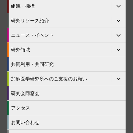
ニ
サ
組織・機構
ュ
ブ
ー
メ
を
ニ
サ
研究リソース紹介
展
ュ
ブ
開
ー
メ
を
ニ
サ
ニュース・イベント
展
ュ
ブ
開
ー
メ
を
ニ
サ
研究領域
展
ュ
ブ
開
ー
メ
を
ニ
共同利用・共同研究
展
ュ
開
ー
を
サ
加齢医学研究所へのご支援のお願い
展
ブ
開
メ
ニ
研究会同窓会
ュ
ー
を
アクセス
展
開
お問い合わせ