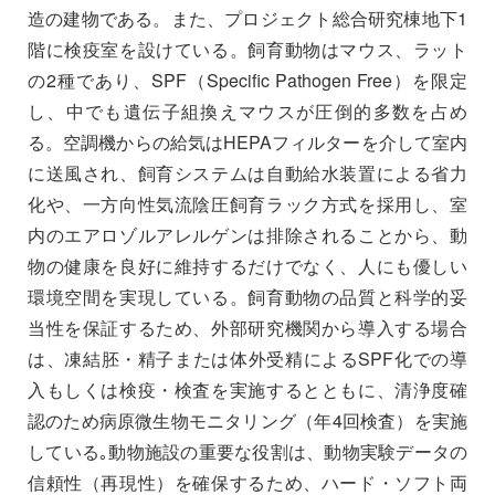
造の建物である。また、プロジェクト総合研究棟地下1
階に検疫室を設けている。飼育動物はマウス、ラット
の2種であり、SPF（Specific Pathogen Free）を限定
し、中でも遺伝子組換えマウスが圧倒的多数を占め
る。空調機からの給気はHEPAフィルターを介して室内
に送風され、飼育システムは自動給水装置による省力
化や、一方向性気流陰圧飼育ラック方式を採用し、室
内のエアロゾルアレルゲンは排除されることから、動
物の健康を良好に維持するだけでなく、人にも優しい
環境空間を実現している。飼育動物の品質と科学的妥
当性を保証するため、外部研究機関から導入する場合
は、凍結胚・精子または体外受精によるSPF化での導
入もしくは検疫・検査を実施するとともに、清浄度確
認のため病原微生物モニタリング（年4回検査）を実施
している｡動物施設の重要な役割は、動物実験データの
信頼性（再現性）を確保するため、ハード・ソフト両