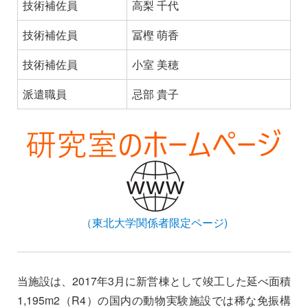
技術補佐員
高梨 千代
技術補佐員
冨樫 萌香
技術補佐員
小室 美穂
派遣職員
忌部 貴子
（東北大学関係者限定ページ)
当施設は、2017年3月に新営棟として竣工した延べ面積
1,195m2（R4）の国内の動物実験施設では稀な免振構